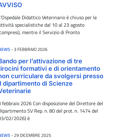
AVVISO
L’Ospedale Didattico Veterinario è chiuso per le
attività specialistiche dal 10 al 23 agosto
(compresi), mentre il Servizio di Pronto
PUBBLICATO IL
NEWS
-
3 FEBBRAIO 2026
Bando per l’attivazione di tre
tirocini formativi e di orientamento
non curriculare da svolgersi presso
il dipartimento di Scienze
Veterinarie
3 febbraio 2026 Con disposizione del Direttore del
Dipartimento SV Rep. n. 80 del prot. n. 1474 del
03/02/2026) è
PUBBLICATO IL
NEWS
-
29 DICEMBRE 2025