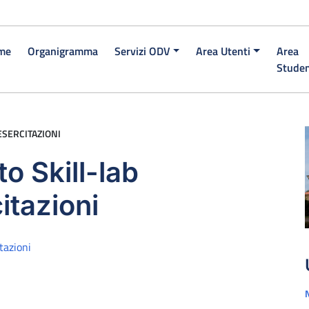
me
Organigramma
Servizi ODV
Area Utenti
Area
Studen
ESERCITAZIONI
o Skill-lab
itazioni
tazioni