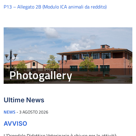
P13 – Allegato 2B (Modulo ICA animali da reddito)
Ultime News
PUBBLICATO IL
NEWS
-
3 AGOSTO 2026
AVVISO
L’Ospedale Didattico Veterinario è chiuso per le attività